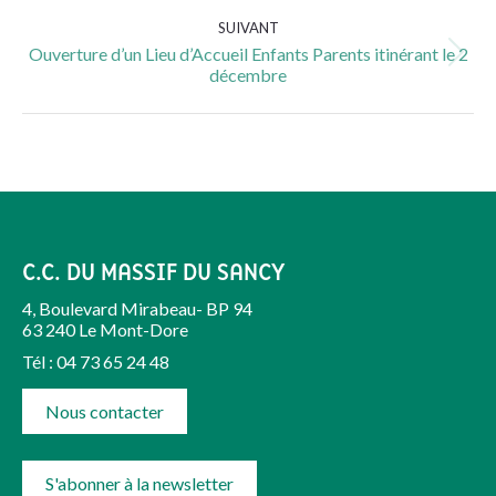
:
SUIVANT
Ouverture d’un Lieu d’Accueil Enfants Parents itinérant le 2
Article
décembre
suivant
:
C.C. DU MASSIF DU SANCY
4, Boulevard Mirabeau- BP 94
63 240 Le Mont-Dore
Tél : 04 73 65 24 48
Nous contacter
S'abonner à la newsletter