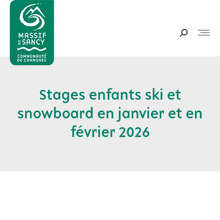
Panneau de gestion des cookies
Recherche
:
Stages enfants ski et
snowboard en janvier et en
Vous êtes ici :
février 2026