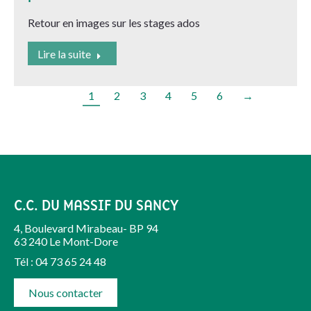
Retour en images sur les stages ados
Lire la suite
1
2
3
4
5
6
→
C.C. DU MASSIF DU SANCY
4, Boulevard Mirabeau- BP 94
63 240 Le Mont-Dore
Tél : 04 73 65 24 48
Nous contacter