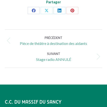
Partager
Partager
Partager
Partager
Partager
sur
sur
sur
sur
Facebook
X
LinkedIn
Pinterest
Navigation
PRÉCÉDENT
article
Article
Pièce de théâtre à destination des aidants
précédent
:
SUIVANT
Article
Stage radio ANNULÉ
suivant
:
C.C. DU MASSIF DU SANCY