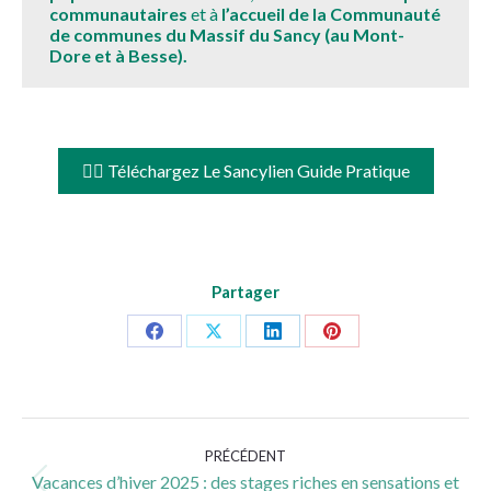
communautaires
et à
l’accueil de la Communauté
de communes du Massif du Sancy (au Mont-
Dore et à Besse).
👉🏻 Téléchargez Le Sancylien Guide Pratique
Partager
Partager
Partager
Partager
Partager
sur
sur
sur
sur
Facebook
X
LinkedIn
Pinterest
Navigation
PRÉCÉDENT
article
Vacances d’hiver 2025 : des stages riches en sensations et
Article