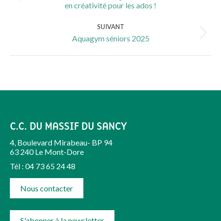
en créativité pour les ados !
précédent
:
SUIVANT
Article
Aquagym séniors 2025
suivant
:
C.C. DU MASSIF DU SANCY
4, Boulevard Mirabeau- BP 94
63 240 Le Mont-Dore
Tél : 04 73 65 24 48
Nous contacter
S'abonner à la newsletter