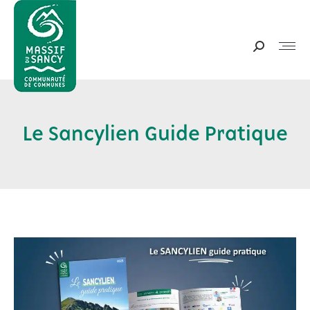
Panneau de gestion des cookies
Recherche
:
Le Sancylien Guide Pratique
Vous êtes ici :