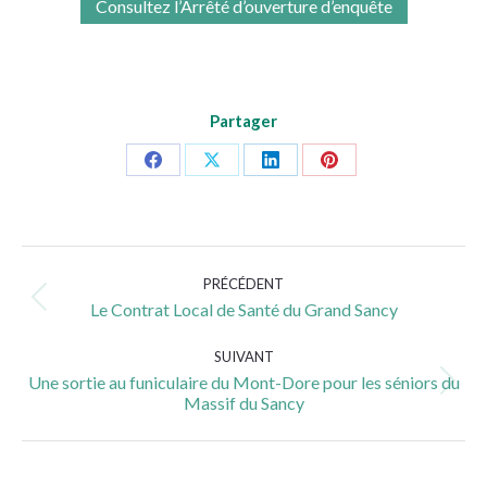
Consultez l’Arrêté d’ouverture d’enquête
Partager
Partager
Partager
Partager
Partager
sur
sur
sur
sur
Facebook
X
LinkedIn
Pinterest
Navigation
PRÉCÉDENT
article
Article
Le Contrat Local de Santé du Grand Sancy
précédent
:
SUIVANT
Une sortie au funiculaire du Mont-Dore pour les séniors du
Article
Massif du Sancy
suivant
: