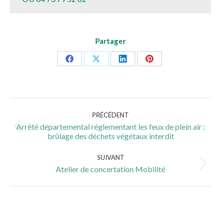
Partager
Partager
Partager
Partager
Partager
sur
sur
sur
sur
Facebook
X
LinkedIn
Pinterest
Navigation
PRÉCÉDENT
article
Arrêté départemental réglementant les feux de plein air :
Article
brûlage des déchets végétaux interdit
précédent
:
SUIVANT
Article
Atelier de concertation Mobilité
suivant
: