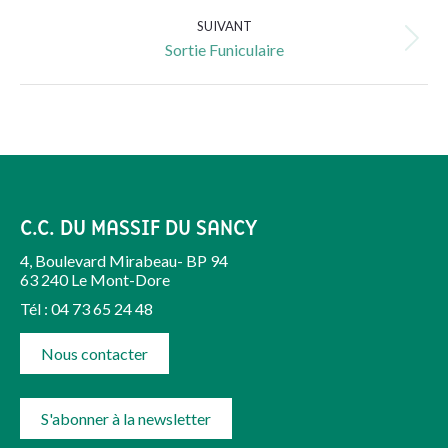
:
SUIVANT
Album
Sortie Funiculaire
suivant
:
C.C. DU MASSIF DU SANCY
4, Boulevard Mirabeau- BP 94
63 240 Le Mont-Dore
Tél : 04 73 65 24 48
Nous contacter
S'abonner à la newsletter